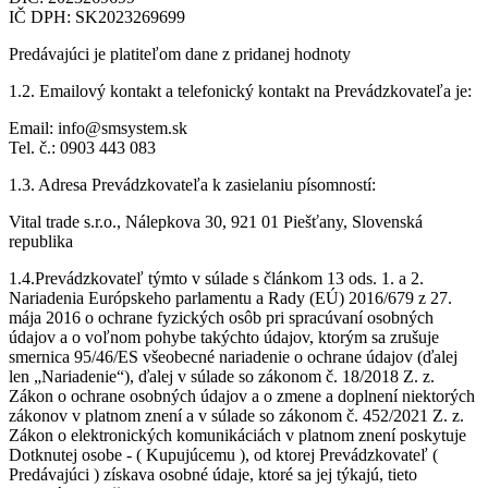
IČ DPH: SK2023269699
Predávajúci je platiteľom dane z pridanej hodnoty
1.2. Emailový kontakt a telefonický kontakt na Prevádzkovateľa je:
Email: info@smsystem.sk
Tel. č.: 0903 443 083
1.3. Adresa Prevádzkovateľa k zasielaniu písomností:
Vital trade s.r.o., Nálepkova 30, 921 01 Piešťany, Slovenská
republika
1.4.Prevádzkovateľ týmto v súlade s článkom 13 ods. 1. a 2.
Nariadenia Európskeho parlamentu a Rady (EÚ) 2016/679 z 27.
mája 2016 o ochrane fyzických osôb pri spracúvaní osobných
údajov a o voľnom pohybe takýchto údajov, ktorým sa zrušuje
smernica 95/46/ES všeobecné nariadenie o ochrane údajov (ďalej
len „Nariadenie“), ďalej v súlade so zákonom č. 18/2018 Z. z.
Zákon o ochrane osobných údajov a o zmene a doplnení niektorých
zákonov v platnom znení a v súlade so zákonom č. 452/2021 Z. z.
Zákon o elektronických komunikáciách v platnom znení poskytuje
Dotknutej osobe - ( Kupujúcemu ), od ktorej Prevádzkovateľ (
Predávajúci ) získava osobné údaje, ktoré sa jej týkajú, tieto