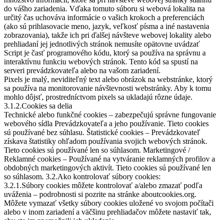
do vášho zariadenia. Vďaka tomuto súboru si webová lokalita na
určitý čas uchováva informácie o vašich krokoch a preferenciách
(ako sú prihlasovacie meno, jazyk, veľkosť písma a iné nastavenia
zobrazovania), takže ich pri ďalšej návšteve webovej lokality alebo
prehliadaní jej jednotlivých stránok nemusíte opätovne uvádzať
Script je časť programového kódu, ktorý sa používa na správnu a
interaktívnu funkciu webových stránok. Tento kód sa spustí na
serveri prevádzkovateľa alebo na vašom zariadení.
Pixels je malý, neviditeľný text alebo obrázok na webstránke, ktorý
sa používa na monitorovanie návštevnosti webstránky. Aby k tomu
mohlo dôjsť, prostredníctvom pixels sa ukladajú rôzne údaje.
3.1.2.Cookies sa delia
Technické alebo funkčné cookies – zabezpečujú správne fungovanie
webového sídla Prevádzkovateľa a jeho používanie. Tieto cookies
sú používané bez súhlasu. Štatistické cookies – Prevádzkovateľ
získava štatistiky ohľadom používania svojich webových stránok.
Tieto cookies sú používané len so súhlasom. Marketingové /
Reklamné cookies – Používané na vytváranie reklamných profilov a
obdobných marketingových aktivít. Tieto cookies sú používané len
so súhlasom. 3.2.Ako kontrolovať súbory cookies:
3.2.1.Súbory cookies môžete kontrolovať a/alebo zmazať podľa
uváženia – podrobnosti si pozrite na stránke aboutcookies.org.
Môžete vymazať všetky súbory cookies uložené vo svojom počítači
alebo v inom zariadení a väčšinu prehliadačov môžete nastaviť tak,