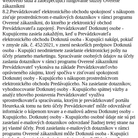
webového sídla a zabezpečujúci fungovanie služby Overené
zákazníkmi
8.2.Prevádzkovateľ elektronického obchodu spokojnosť s nákupom
zisťuje prostredníctvom e-mailových dotazníkov v rámci programu
Overené zákazníkmi, do ktorého je elektronický obchod
Prevádzkovateľa zapojený. Prevádzkovateľ Dotknutej osobe -
Kupujúcemu zasiela zakaždým, keď u Prevádzkovateľa
elektronického obchodu Dotknutá osoba - Kupujúci nakúpi, pokiaľ
v zmysle zák. č. 452/2021, v znení neskorších predpisov Dotknutá
osoba - Kupujúci neodmietnete zasielanie elektronickej pošty na
účely priameho marketingu. Spracúvanie osobných údajov na účely
zaslania dotazníkov v rámci programu Overené zákazníkmi
Prevádzkovateľ vykonáva na základe Prevádzkovateľovho
oprávneného záujmu, ktorý spočíva v zisťovaní spokojnosti
Dotknutej osoby - Kupujúceho s nákupom prostredníctvom
elektronického obchodu Predávajúceho. Na zasielanie dotazníkov,
vyhodnocovanie Dotknutej osoby - Kupujúceho spätnej väzby a
analýz trhového postavenia Prevádzkovateľ využíva
sprostredkovateľa spracúvania, ktorým je prevádzkovateľ portálu
Heureka.sk tomu na tieto účely Prevádzkovateľ môže odovzdávať
informácie o kúpenom tovare a e-mailovú adresu Dotknutej osoby -
Kupujúceho. Dotknutej osoby - Kupujúceho osobné údaje nie sú pri
zasielaní e-mailových dotazníkov odovzdané žiadnej tretej strane na
jej vlastné účely. Proti zasielaniu e-mailových dotazníkov v rámci
programu Overené zákazníkmi môže Dotknutá osoba - Kupujúci