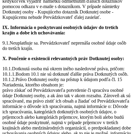
kedykoľvek vyjadriť námietku odmietnutím ďalších dotazníkov
pomocou odkazu v e-maile s dotazníkom. V prípade námietky
Dotknutej osoby - Kupujúceho dotazník Dotknutej osobe -
Kupujúcemu nebude Prevádzkovateľ ďalej zasielať.
IX. Informácia o poskytovaní osobných údajov do tretích
krajín a dobe ich uchovávania:
9.1.Neuplatňuje sa. Prevádzkovateľ neprenáša osobné údaje osôb
do tretích krajín.
X. Poučenie o existencii relevantných práv Dotknutej osoby:
10.1.Dotknutá osoba má okrem iného nasledovné práva, pričom:
10.1.1.Bodom 10.1 nie sú dotknuté ďalšie práva Dotknutých osôb.
10.1.2.Právo Dotknutej osoby na prístup k údajom podľa čl. 15
Nariadenia, ktorého obsahom je:
právo získať od Prevádzkovateľa potvrdenie či spracúva osobné
údaje Dotknutej osoby, a ak áno tak v akom rozsahu. Zároveň ak sú
spracúvané, ma právo zistiť ich obsah a žiadať od Prevádzkovateľa
informácie o dôvode ich spracúvania, najmä informácie o: Dôvode
ich spracúvania, kategóriách dotknutých osobných údajov, o
príjemcoch alebo kategóriách príjemcov, ktorým boli alebo budú
osobné údaje poskytnuté, najmä v prípade príjemcov v tretích
krajinách alebo medzinárodných organizácií, o predpokladanej dobe
uchovávania osobných údajov alebo, ak to nie je možné, informáciu