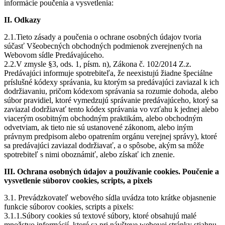
informácie poučenia a vysvetlenia:
II. Odkazy
2.1.Tieto zásady a poučenia o ochrane osobných údajov tvoria
súčasť Všeobecných obchodných podmienok zverejnených na
Webovom sídle Predávajúceho.
2.2.V zmysle §3, ods. 1, písm. n), Zákona č. 102/2014 Z.z.
Predávajúci informuje spotrebiteľa, že neexistujú žiadne špeciálne
príslušné kódexy správania, ku ktorým sa predávajúci zaviazal k ich
dodržiavaniu, pričom kódexom správania sa rozumie dohoda, alebo
súbor pravidiel, ktoré vymedzujú správanie predávajúceho, ktorý sa
zaviazal dodržiavať tento kódex správania vo vzťahu k jednej alebo
viacerým osobitným obchodným praktikám, alebo obchodným
odvetviam, ak tieto nie sú ustanovené zákonom, alebo iným
právnym predpisom alebo opatrením orgánu verejnej správy), ktoré
sa predávajúci zaviazal dodržiavať, a o spôsobe, akým sa môže
spotrebiteľ s nimi oboznámiť, alebo získať ich znenie.
III. Ochrana osobných údajov a používanie cookies. Poučenie a
vysvetlenie súborov cookies, scripts, a pixels
3.1. Prevádzkovateľ webového sídla uvádza toto krátke objasnenie
funkcie súborov cookies, scripts a pixels:
3.1.1.Súbory cookies sú textové súbory, ktoré obsahujú malé
množstvo informácií, ktoré sa pri návšteve webovej stránky stiahnu