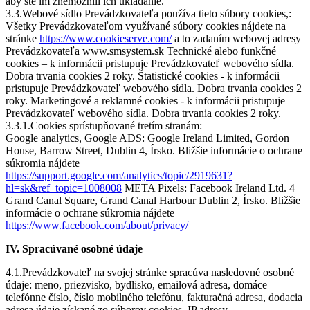
aby ste im znemožnili ich ukladanie.
3.3.Webové sídlo Prevádzkovateľa používa tieto súbory cookies,:
Všetky Prevádzkovateľom využívané súbory cookies nájdete na
stránke
https://www.cookieserve.com/
a to zadaním webovej adresy
Prevádzkovateľa www.smsystem.sk Technické alebo funkčné
cookies – k informácii pristupuje Prevádzkovateľ webového sídla.
Dobra trvania cookies 2 roky. Štatistické cookies - k informácii
pristupuje Prevádzkovateľ webového sídla. Dobra trvania cookies 2
roky. Marketingové a reklamné cookies - k informácii pristupuje
Prevádzkovateľ webového sídla. Dobra trvania cookies 2 roky.
3.3.1.Cookies sprístupňované tretím stranám:
Google analytics, Google ADS: Google Ireland Limited, Gordon
House, Barrow Street, Dublin 4, Írsko. Bližšie informácie o ochrane
súkromia nájdete
https://support.google.com/analytics/topic/2919631?
hl=sk&ref_topic=1008008
META Pixels: Facebook Ireland Ltd. 4
Grand Canal Square, Grand Canal Harbour Dublin 2, Írsko. Bližšie
informácie o ochrane súkromia nájdete
https://www.facebook.com/about/privacy/
IV. Spracúvané osobné údaje
4.1.Prevádzkovateľ na svojej stránke spracúva nasledovné osobné
údaje: meno, priezvisko, bydlisko, emailová adresa, domáce
telefónne číslo, číslo mobilného telefónu, fakturačná adresa, dodacia
adresa údaje získané zo súborov cookies, IP adresy.