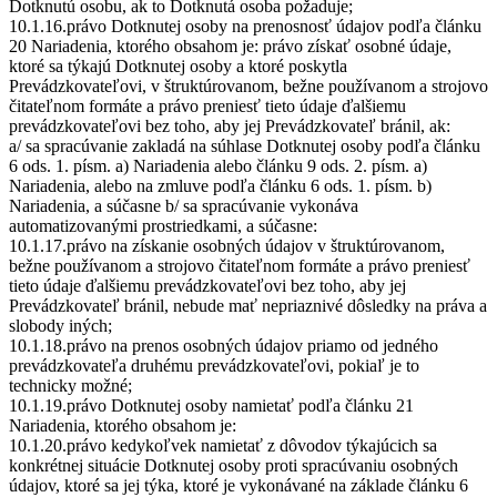
Dotknutú osobu, ak to Dotknutá osoba požaduje;
10.1.16.právo Dotknutej osoby na prenosnosť údajov podľa článku
20 Nariadenia, ktorého obsahom je: právo získať osobné údaje,
ktoré sa týkajú Dotknutej osoby a ktoré poskytla
Prevádzkovateľovi, v štruktúrovanom, bežne používanom a strojovo
čitateľnom formáte a právo preniesť tieto údaje ďalšiemu
prevádzkovateľovi bez toho, aby jej Prevádzkovateľ bránil, ak:
a/ sa spracúvanie zakladá na súhlase Dotknutej osoby podľa článku
6 ods. 1. písm. a) Nariadenia alebo článku 9 ods. 2. písm. a)
Nariadenia, alebo na zmluve podľa článku 6 ods. 1. písm. b)
Nariadenia, a súčasne b/ sa spracúvanie vykonáva
automatizovanými prostriedkami, a súčasne:
10.1.17.právo na získanie osobných údajov v štruktúrovanom,
bežne používanom a strojovo čitateľnom formáte a právo preniesť
tieto údaje ďalšiemu prevádzkovateľovi bez toho, aby jej
Prevádzkovateľ bránil, nebude mať nepriaznivé dôsledky na práva a
slobody iných;
10.1.18.právo na prenos osobných údajov priamo od jedného
prevádzkovateľa druhému prevádzkovateľovi, pokiaľ je to
technicky možné;
10.1.19.právo Dotknutej osoby namietať podľa článku 21
Nariadenia, ktorého obsahom je:
10.1.20.právo kedykoľvek namietať z dôvodov týkajúcich sa
konkrétnej situácie Dotknutej osoby proti spracúvaniu osobných
údajov, ktoré sa jej týka, ktoré je vykonávané na základe článku 6