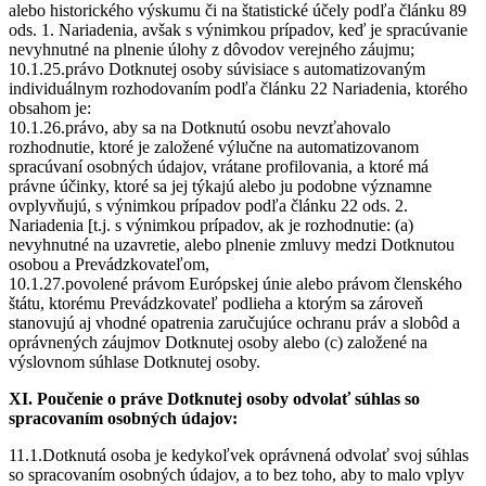
alebo historického výskumu či na štatistické účely podľa článku 89
ods. 1. Nariadenia, avšak s výnimkou prípadov, keď je spracúvanie
nevyhnutné na plnenie úlohy z dôvodov verejného záujmu;
10.1.25.právo Dotknutej osoby súvisiace s automatizovaným
individuálnym rozhodovaním podľa článku 22 Nariadenia, ktorého
obsahom je:
10.1.26.právo, aby sa na Dotknutú osobu nevzťahovalo
rozhodnutie, ktoré je založené výlučne na automatizovanom
spracúvaní osobných údajov, vrátane profilovania, a ktoré má
právne účinky, ktoré sa jej týkajú alebo ju podobne významne
ovplyvňujú, s výnimkou prípadov podľa článku 22 ods. 2.
Nariadenia [t.j. s výnimkou prípadov, ak je rozhodnutie: (a)
nevyhnutné na uzavretie, alebo plnenie zmluvy medzi Dotknutou
osobou a Prevádzkovateľom,
10.1.27.povolené právom Európskej únie alebo právom členského
štátu, ktorému Prevádzkovateľ podlieha a ktorým sa zároveň
stanovujú aj vhodné opatrenia zaručujúce ochranu práv a slobôd a
oprávnených záujmov Dotknutej osoby alebo (c) založené na
výslovnom súhlase Dotknutej osoby.
XI. Poučenie o práve Dotknutej osoby odvolať súhlas so
spracovaním osobných údajov:
11.1.Dotknutá osoba je kedykoľvek oprávnená odvolať svoj súhlas
so spracovaním osobných údajov, a to bez toho, aby to malo vplyv