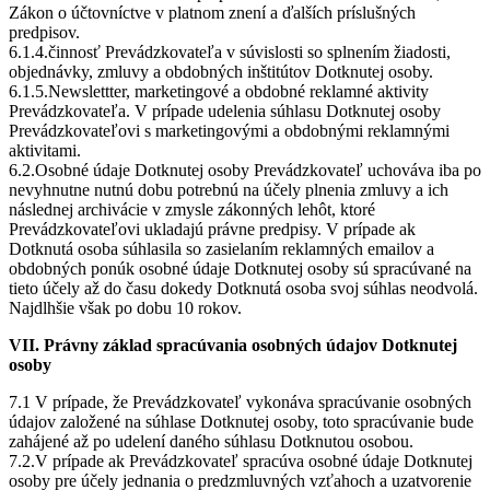
Zákon o účtovníctve v platnom znení a ďalších príslušných
predpisov.
6.1.4.činnosť Prevádzkovateľa v súvislosti so splnením žiadosti,
objednávky, zmluvy a obdobných inštitútov Dotknutej osoby.
6.1.5.Newslettter, marketingové a obdobné reklamné aktivity
Prevádzkovateľa. V prípade udelenia súhlasu Dotknutej osoby
Prevádzkovateľovi s marketingovými a obdobnými reklamnými
aktivitami.
6.2.Osobné údaje Dotknutej osoby Prevádzkovateľ uchováva iba po
nevyhnutne nutnú dobu potrebnú na účely plnenia zmluvy a ich
následnej archivácie v zmysle zákonných lehôt, ktoré
Prevádzkovateľovi ukladajú právne predpisy. V prípade ak
Dotknutá osoba súhlasila so zasielaním reklamných emailov a
obdobných ponúk osobné údaje Dotknutej osoby sú spracúvané na
tieto účely až do času dokedy Dotknutá osoba svoj súhlas neodvolá.
Najdlhšie však po dobu 10 rokov.
VII. Právny základ spracúvania osobných údajov Dotknutej
osoby
7.1 V prípade, že Prevádzkovateľ vykonáva spracúvanie osobných
údajov založené na súhlase Dotknutej osoby, toto spracúvanie bude
zahájené až po udelení daného súhlasu Dotknutou osobou.
7.2.V prípade ak Prevádzkovateľ spracúva osobné údaje Dotknutej
osoby pre účely jednania o predzmluvných vzťahoch a uzatvorenie