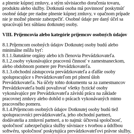
a plnenie kúpnej zmluvy, a stým súvisiaceho doručenia tovaru,
produktu alebo služby. Dotknutá osoba má povinnosť poskytnúť
osobné údaje pre riadne plnenie kúpnej zmluvy, v opačnom prípade
nie je možné plnenie zabezpečiť. Osobné údaje pre daný účel sa
spracúvajú bez súhlasu dotknutej osoby.
VIII. Príjemcovia alebo kategórie príjemcov osobných údajov
8.1.Príjemcom osobných údajov Dotknutej osoby budú alebo
minimálne môžu byť:
8.1.1.štatutárne orgány alebo ich členovia Prevádzkovateľa.
8.1.2.osoby vykonávajúce pracovnú činnosť v zamestnaneckom,
alebo obdobnom pomere pre Prevádzkovateľa.
8.1.3.obchodní zástupcovia prevádzkovateľa a ďalšie osoby
spolupracujúce s Prevádzkovateľom pri plnení úloh
Prevádzkovateľa. Na účely tohto dokumentu sa za zamestnancov
Prevádzkovateľa budú považovať všetky fyzické osoby
vykonávajúce pre Prevádzkovateľa závislú prácu na základe
pracovnej zmluvy alebo dohôd o prácach vykonávaných mimo
pracovného pomeru.
8.1.4.Príjemcom osobných údajov Dotknutej osoby budú tiež
spolupracovníci prevádzkovateľa, jeho obchodní partneri,
dodávatelia a zmluvní partneri, a to najmä: účtovná spoločnosť,
spoločnosť zabezpečujúca služby súvisiace s tvorbou a údržbou
softwéru, spoločnosť poskytujúca prevádzkovateľovi právne služby,