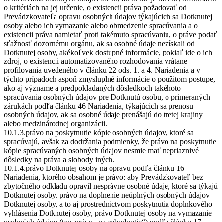
o kritériách na jej určenie, o existencii práva požadovať od
Prevádzkovateľa opravu osobných údajov týkajúcich sa Dotknutej
osoby alebo ich vymazanie alebo obmedzenie spracúvania a o
existencii práva namietať proti takémuto spracúvaniu, o práve podať
sťažnosť dozornému orgánu, ak sa osobné údaje nezískali od
Dotknutej osoby, akékoľvek dostupné informácie, pokiaľ ide o ich
zdroj, o existencii automatizovaného rozhodovania vrátane
profilovania uvedeného v článku 22 ods. 1. a 4. Nariadenia a v
týchto prípadoch aspoň zmysluplné informácie o použitom postupe,
ako aj význame a predpokladaných dôsledkoch takéhoto
spracúvania osobných údajov pre Dotknutú osobu, o primeraných
zárukách podľa článku 46 Nariadenia, týkajúcich sa prenosu
osobných údajov, ak sa osobné údaje prenášajú do tretej krajiny
alebo medzinárodnej organizácii.
10.1.3.právo na poskytnutie kópie osobných údajov, ktoré sa
spracúvajú, avšak za dodržania podmienky, že právo na poskytnutie
kópie spracúvaných osobných údajov nesmie mať nepriaznivé
dôsledky na práva a slobody iných.
10.1.4.právo Dotknutej osoby na opravu podľa článku 16
Nariadenia, ktorého obsahom je právo: aby Prevádzkovateľ bez
zbytočného odkladu opravil nesprávne osobné údaje, ktoré sa týkajú
Dotknutej osoby. právo na doplnenie neúplných osobných údajov
Dotknutej osoby, a to aj prostredníctvom poskytnutia doplnkového
vyhlásenia Dotknutej osoby, právo Dotknutej osoby na vymazanie
osobných údajov (tzv. právo „na zabudnutie“) podľa článku 17