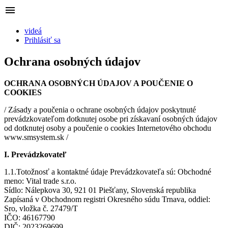
videá
Prihlásiť sa
Ochrana osobných údajov
OCHRANA OSOBNÝCH ÚDAJOV A POUČENIE O
COOKIES
/ Zásady a poučenia o ochrane osobných údajov poskytnuté
prevádzkovateľom dotknutej osobe pri získavaní osobných údajov
od dotknutej osoby a poučenie o cookies Internetového obchodu
www.smsystem.sk /
I. Prevádzkovateľ
1.1.Totožnosť a kontaktné údaje Prevádzkovateľa sú: Obchodné
meno: Vital trade s.r.o.
Sídlo: Nálepkova 30, 921 01 Piešťany, Slovenská republika
Zapísaná v Obchodnom registri Okresného súdu Trnava, oddiel:
Sro, vložka č. 27479/T
IČO: 46167790
DIČ: 2023269699