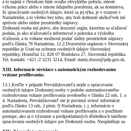
a to najmä v členskom štáte svojho obvyklého pobytu, mieste
výkonu práce alebo v mieste údajného porušenia, ak sa domnieva,
že spracúvanie osobných údajov, ktoré sa jej týka, je v rozpore s
Nariadením, a to všetko bez toho, aby boli dotknuté akékoľvek iné
správne alebo súdne prostriedky nápravy.
Dotknutá osoba má právo, aby dozorný orgán, ktorému sa sťažnosť
podala, ju ako sťažovateľa informoval o pokroku a výsledku
sťažnosti, a to vrátane možnosti podať súdny prostriedok nápravy
podľa článku 78 Nariadenia. 12.2.Dozorným orgánom v Slovenskej
republike je Úrad na ochranu osobných údajov Slovenskej
republiky, Hraničná 12, 820 07 Bratislava 27, Slovenská republika.
Tel. kontakt: +421 /2 3231 3214, Email: statny.dozor@pdp.gov.sk,
XIII. Informácie súvisiace s automatickým rozhodovaním
vrátane profilovania:
13.1.Keďže v prípade Prevádzkovateľa nejde o spracovanie
osobných údajov Dotknutej osoby v podobe automatizovaného
rozhodovania vrátane profilovania uvedeného v článku 22 ods. 1. a
4. Nariadenia, Prevádzkovateľ nie je povinný uviesť informácie
podľa článku 13 ods. 2 písm. f) Nariadenia, t. j. informácie o
automatizovanom rozhodovaní vrátane profilovania a o použitom
postupe, ako aj o význame a predpokladaných dôsledkoch takéhoto
spracúvania osobných údajov pre Dotknutú osobu. Neuplatňuje sa.