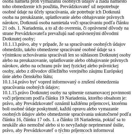
osoba namieta proti vymazaniu osobných údajov a žiada namiesto
toho obmedzenie ich použitia, Prevádzkovateľ už nepotrebuje
osobné údaje na účely spracúvania, ale potrebuje ich Dotknutá
osoba na preukázanie, uplatňovanie alebo obhajovanie právnych
nárokov, Dotknutá osoba namietala voči spracúvaniu podľa článku
21 ods. 1. Nariadenia, a to až do overenia, či oprávnené dôvody na
strane Prevádzkovateľa prevažujú nad oprávnenými dôvodmi
Dotknutej osoby;
10.1.13.právo, aby v prípade, že sa spracúvanie osobných údajov
obmedzilo, takéto obmedzene spracúvané osobné údaje sa s
výnimkou uchovávania spracúvali len so súhlasom Dotknutej osoby
alebo na preukazovanie, uplatňovanie alebo obhajovanie právnych
nárokov, alebo na ochranu práv inej fyzickej alebo právnickej
osoby, alebo z dôvodov dôležitého verejného záujmu Európskej
únie alebo členského štátu;
10.1.14.právo byť vopred informovaný o zrušení obmedzenia
spracúvania osobných údajov;
10.1.15.právo Dotknutej osoby na splnenie oznamovacej povinnosti
voči príjemcom podľa článku 19 Nariadenia, ktorého obsahom je:
právo, aby Prevádzkovateľ oznámil každému príjemcovi, ktorému
boli osobné údaje poskytnuté, každú opravu alebo vymazanie
osobných údajov alebo obmedzenie spracúvania uskutočnené podľa
článku 16, článku 17 ods. 1. a článku 18 Nariadenia, pokiaľ sa to
neukáže ako nemožné alebo si to nevyžaduje neprimerané úsilie,
právo, aby Prevádzkovateľ o týchto príjemcoch informoval