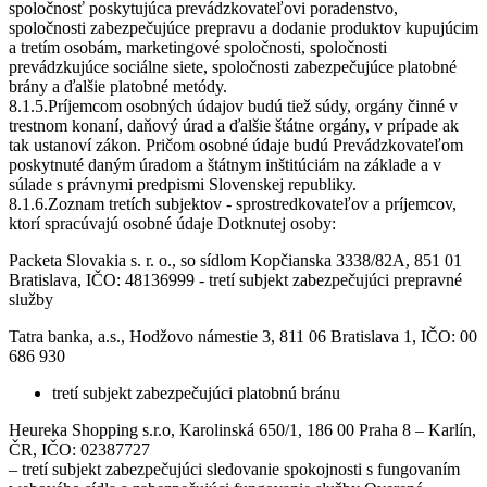
spoločnosť poskytujúca prevádzkovateľovi poradenstvo,
spoločnosti zabezpečujúce prepravu a dodanie produktov kupujúcim
a tretím osobám, marketingové spoločnosti, spoločnosti
prevádzkujúce sociálne siete, spoločnosti zabezpečujúce platobné
brány a ďalšie platobné metódy.
8.1.5.Príjemcom osobných údajov budú tiež súdy, orgány činné v
trestnom konaní, daňový úrad a ďalšie štátne orgány, v prípade ak
tak ustanoví zákon. Pričom osobné údaje budú Prevádzkovateľom
poskytnuté daným úradom a štátnym inštitúciám na základe a v
súlade s právnymi predpismi Slovenskej republiky.
8.1.6.Zoznam tretích subjektov - sprostredkovateľov a príjemcov,
ktorí spracúvajú osobné údaje Dotknutej osoby:
Packeta Slovakia s. r. o., so sídlom Kopčianska 3338/82A, 851 01
Bratislava, IČO: 48136999 - tretí subjekt zabezpečujúci prepravné
služby
Tatra banka, a.s., Hodžovo námestie 3, 811 06 Bratislava 1, IČO: 00
686 930
tretí subjekt zabezpečujúci platobnú bránu
Heureka Shopping s.r.o, Karolinská 650/1, 186 00 Praha 8 – Karlín,
ČR, IČO: 02387727
– tretí subjekt zabezpečujúci sledovanie spokojnosti s fungovaním