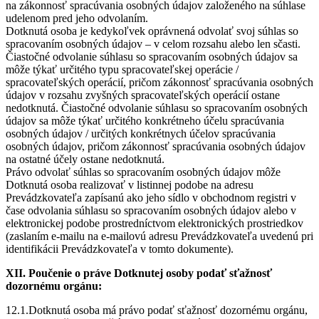
na zákonnosť spracúvania osobných údajov založeného na súhlase
udelenom pred jeho odvolaním.
Dotknutá osoba je kedykoľvek oprávnená odvolať svoj súhlas so
spracovaním osobných údajov – v celom rozsahu alebo len sčasti.
Čiastočné odvolanie súhlasu so spracovaním osobných údajov sa
môže týkať určitého typu spracovateľskej operácie /
spracovateľských operácií, pričom zákonnosť spracúvania osobných
údajov v rozsahu zvyšných spracovateľských operácií ostane
nedotknutá. Čiastočné odvolanie súhlasu so spracovaním osobných
údajov sa môže týkať určitého konkrétneho účelu spracúvania
osobných údajov / určitých konkrétnych účelov spracúvania
osobných údajov, pričom zákonnosť spracúvania osobných údajov
na ostatné účely ostane nedotknutá.
Právo odvolať súhlas so spracovaním osobných údajov môže
Dotknutá osoba realizovať v listinnej podobe na adresu
Prevádzkovateľa zapísanú ako jeho sídlo v obchodnom registri v
čase odvolania súhlasu so spracovaním osobných údajov alebo v
elektronickej podobe prostredníctvom elektronických prostriedkov
(zaslaním e-mailu na e-mailovú adresu Prevádzkovateľa uvedenú pri
identifikácii Prevádzkovateľa v tomto dokumente).
XII. Poučenie o práve Dotknutej osoby podať sťažnosť
dozornému orgánu:
12.1.Dotknutá osoba má právo podať sťažnosť dozornému orgánu,