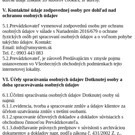
V. Kontaktné údaje zodpovednej osoby pre dohľad nad
ochranou osobných údajov
5.1.Prevádzkovateľ vymenoval zodpovednú osobu pre ochranu
osobných údajov v súlade s Nariadením 2016/679 o ochrane
fyzických osôb pri spracovaní osobných údajov a o voľnom pohybe
takýchto údajov. Kontakt:
Email: info@smsystem.sk
Tel. č.: 0903 443 083
5.2.Prevádzkovateľ, je zároveň Predávajúcim v zmysle pojmu
ustanovenom vo Všeobecných obchodných podmienkach tejto
internetovej lokality.
VI. Účely spracúvania osobných údajov Dotknutej osoby a
doba spracovávania osobných údajov
6.1.Účelmi spracúvania osobných údajov Dotknutej osoby sú
najmä:
6.1.1.evidencia, tvorba a spracovanie zmlúv a údajov klientov za
účelom uzatvárania zmlúv s tretími osobami.
6.1.2.spracovanie účtovných dokladov a dokladov súvisiacich s
obchodnou činnosťou Prevádzkovateľa.
6.1.3.dodržiavanie právnych predpisov v súvislosti s archiváciou
dokumentov a dokladov napr. podľa zákona č. 431/2002 Z. z.,