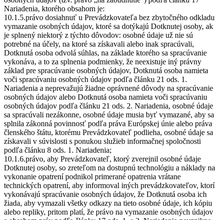
Nariadenia, ktorého obsahom je:
10.1.5.právo dosiahnuť u Prevádzkovateľa bez zbytočného odkladu
vymazanie osobných údajov, ktoré sa dotýkajú Dotknutej osoby, ak
je splnený niektorý z týchto dôvodov: osobné údaje už nie sú
potrebné na účely, na ktoré sa získavali alebo inak spracúvali,
Dotknutá osoba odvolá súhlas, na základe ktorého sa spracúvanie
vykonáva, a to za splnenia podmienky, že neexistuje iný právny
základ pre spracúvanie osobných údajov, Dotknutá osoba namieta
voči spracúvaniu osobných údajov podľa článku 21 ods. 1.
Nariadenia a neprevažujú žiadne oprávnené dôvody na spracúvanie
osobných údajov alebo Dotknutá osoba namieta voči spracúvaniu
osobných údajov podľa článku 21 ods. 2. Nariadenia, osobné údaje
sa spracúvali nezákonne, osobné údaje musia byť vymazané, aby sa
splnila zákonná povinnosť podľa práva Európskej únie alebo práva
členského štátu, ktorému Prevádzkovateľ podlieha, osobné údaje sa
získavali v súvislosti s ponukou služieb informačnej spoločnosti
podľa článku 8 ods. 1. Nariadenia;
10.1.6.právo, aby Prevádzkovateľ, ktorý zverejnil osobné údaje
Dotknutej osoby, so zreteľom na dostupnú technológiu a náklady na
vykonanie opatrení podnikol primerané opatrenia vrátane
technických opatrení, aby informoval iných prevádzkovateľov, ktorí
vykonávajú spracúvanie osobných údajov, že Dotknutá osoba ich
žiada, aby vymazali všetky odkazy na tieto osobné údaje, ich kópiu
alebo repliky, pritom platí, že právo na vymazanie osobných údajov