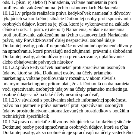
ods. 1. písm. e) alebo f) Nariadenia, vrátane namietania proti
profilovaniu založenému na týchto ustanoveniach Nariadenia;
10.1.21.v prípade realizácie práva kedykoľvek namietať z dôvodov
týkajúcich sa konkrétnej situácie Dotknutej osoby proti spracúvaniu
osobných údajov, ktoré sa jej týka, ktoré je vykonávané na základe
článku 6 ods. 1. písm. e) alebo f) Nariadenia, vrátane namietania
proti profilovaniu založenému na týchto ustanoveniach Nariadenia
právo, aby Prevádzkovateľ ďalej nespracúval osobné údaje
Dotknutej osoby, pokiaľ nepreukáže nevyhnutné oprávnené dôvody
na spracúvanie, ktoré prevažujú nad záujmami, právami a slobodami
Dotknutej osoby, alebo dôvody na preukazovanie, uplatňovanie
alebo obhajovanie právnych nárokov
10.1.22.právo kedykoľvek namietať proti spracúvaniu osobných
údajov, ktoré sa týka Dotknutej osoby, na účely priameho
marketingu, vrátane profilovania v rozsahu, v akom súvisí s
priamym marketingom; pritom platí, že ak Dotknutá osoba namieta
voči spracúvaniu osobných údajov na účely priameho marketingu,
osobné údaje sa už na také účely nesmú spracúvať;
10.1.23.v súvislosti s používaním služieb informačnej spoločnosti
právo na uplatnenie práva namietať proti spracúvaniu osobných
údajov prostredníctvom automatizovaných prostriedkov s použitím
technických špecifikácií;
10.1.24.právo namietať z dôvodov týkajúcich sa konkrétnej situácie
Dotknutej osoby proti spracúvaniu osobných údajov, ktoré sa týka
Dotknutej osoby, ak sa osobné údaje spracúvajú na účely vedeckého