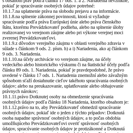
s obsahom práv podľa článku 17 ods. 1. a 2. Nariadenia nevznikne,
pokiaľ je spracúvanie osobných údajov potrebné:
10.1.7.na uplatnenie práva na slobodu prejavu a na informácie.
10.1.8.na splnenie zákonnej povinnosti, ktorá si vyžaduje
spracúvanie podľa práva Európskej únie alebo práva členského
štátu, ktorému Prevádzkovateľ podlieha, alebo na splnenie úlohy
realizovanej vo verejnom záujme alebo pri výkone verejnej moci
zverenej Prevádzkovateľovi.
10.1.9.z dôvodov verejného záujmu v oblasti verejného zdravia v
súlade s článkom 9 ods. 2. písm. h) a i) Nariadenia, ako aj článkom
9 ods. 3. Nariadenia.
10.1.10.na účely archivácie vo verejnom záujme, na účely
vedeckého alebo historického výskumu či na štatistické účely podľa
článku 89 ods. 1. Nariadenia, pokiaľ je pravdepodobné, že právo
uvedené v článku 17 ods. 1. Nariadenia znemožní alebo závažným
spôsobom sťaží dosiahnutie cieľov takéhoto spracúvania osobných
údajov; alebo na preukazovanie, uplatňovanie alebo obhajovanie
právnych nárokov;
10.1.11.právo Dotknutej osoby na obmedzenie spracúvania
osobných údajov podľa článku 18 Nariadenia, ktorého obsahom je:
10.1.12.právo na to, aby Prevádzkovateľ obmedzil spracúvanie
osobných údajov, pokiaľ ide o jeden z týchto prípadov: Dotknutá
osoba napadne správnosť osobných údajov, a to počas obdobia
umožňujúceho Prevádzkovateľovi overiť správnosť osobných
údajov, spracúvanie osobných údajov je protizákonné a Dotknutá